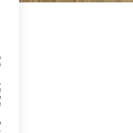
N
s
s
,
t
n
t
n
.