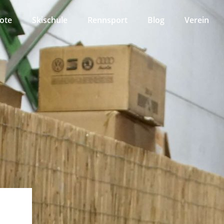
ote
Skischule
Rennsport
Blog
Verein