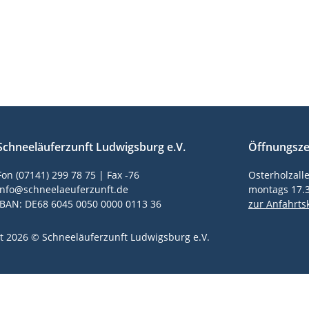
Home
Angeb
Schneeläuferzunft Ludwigsburg e.V.
Öffnungszei
Fon (07141) 299 78 75 | Fax -76
Osterholzall
info@schneelaeuferzunft.de
montags 17.3
IBAN: DE68 6045 0050 0000 0113 36
zur Anfahrts
t 2026 © Schneeläuferzunft Ludwigsburg e.V.