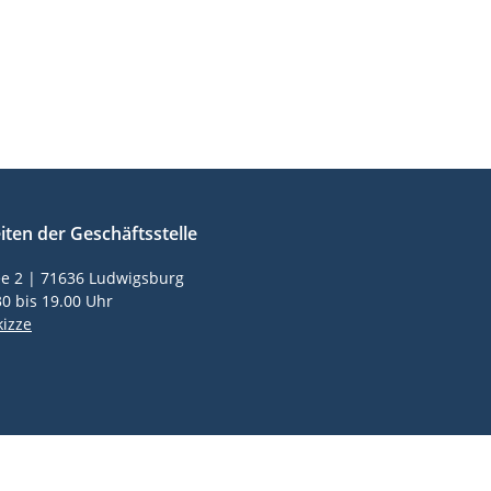
ote
Skischule
Rennsport
Blog
Verein
ten der Geschäftsstelle
ee 2 | 71636 Ludwigsburg
0 bis 19.00 Uhr
kizze